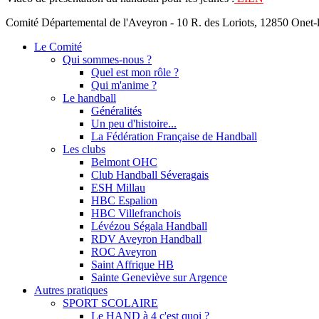
Comité Départemental de l'Aveyron - 10 R. des Loriots, 12850 Onet
Le Comité
Qui sommes-nous ?
Quel est mon rôle ?
Qui m'anime ?
Le handball
Généralités
Un peu d'histoire...
La Fédération Française de Handball
Les clubs
Belmont OHC
Club Handball Séveragais
ESH Millau
HBC Espalion
HBC Villefranchois
Lévézou Ségala Handball
RDV Aveyron Handball
ROC Aveyron
Saint Affrique HB
Sainte Geneviève sur Argence
Autres pratiques
SPORT SCOLAIRE
Le HAND à 4 c'est quoi ?