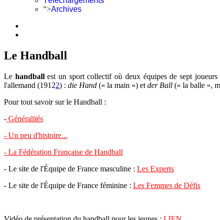
Téléchargements
">
Archives
Le Handball
Le
handball
est un sport collectif où deux équipes de sept joueurs 
l'allemand (1912
2
) :
die Hand
(« la main ») et
der Ball
(« la balle »,
Pour tout savoir sur le Handball :
-
Généralités
-
Un peu d'histoire...
-
La Fédération Française de Handball
- Le site de l'Équipe de France masculine :
Les Experts
- Le site de l'Équipe de France féminine :
Les Femmes de Défis
Vidéo de présentation du handball pour les jeunes :
LIEN