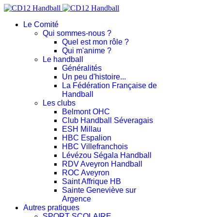
Le Comité
Qui sommes-nous ?
Quel est mon rôle ?
Qui m'anime ?
Le handball
Généralités
Un peu d'histoire...
La Fédération Française de
Handball
Les clubs
Belmont OHC
Club Handball Séveragais
ESH Millau
HBC Espalion
HBC Villefranchois
Lévézou Ségala Handball
RDV Aveyron Handball
ROC Aveyron
Saint Affrique HB
Sainte Geneviève sur
Argence
Autres pratiques
SPORT SCOLAIRE